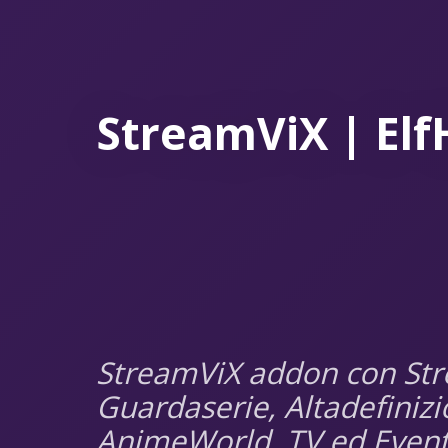
StreamViX | Elf
StreamViX addon con St
Guardaserie, Altadefiniz
AnimeWorld, TV ed Event