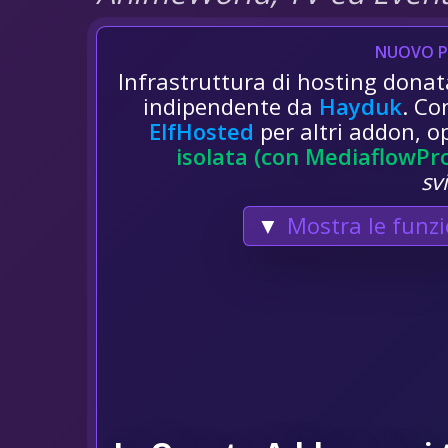
NUOVO P
Infrastruttura di hosting dona
indipendente da
Hayduk
. Co
ElfHosted
per altri addon, o
isolata (con MediaflowPr
sv
▼
Mostra le funzi