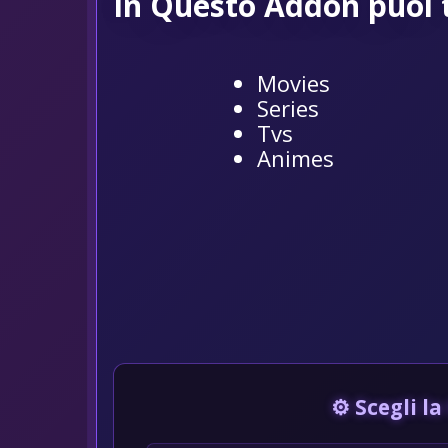
In Questo Addon puoi t
Movies
Series
Tvs
Animes
⚙️ Scegli l