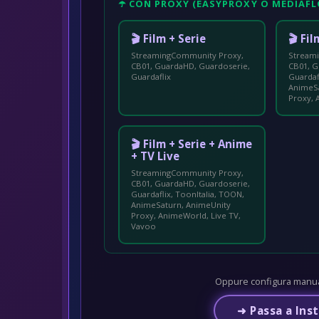
☂️ CON PROXY (EASYPROXY O MEDIAF
🎬 Film + Serie
🎬 Fi
StreamingCommunity Proxy,
Stream
CB01, GuardaHD, Guardoserie,
CB01, G
Guardaflix
Guardaf
AnimeSa
Proxy,
🎬 Film + Serie + Anime
+ TV Live
StreamingCommunity Proxy,
CB01, GuardaHD, Guardoserie,
Guardaflix, ToonItalia, TOON,
AnimeSaturn, AnimeUnity
Proxy, AnimeWorld, Live TV,
Vavoo
Oppure configura manua
➜ Passa a Ins